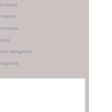
(richiesto)
richiesto)
 (richiesto)
iesto)
(non obbligatorio)
bligatorio)