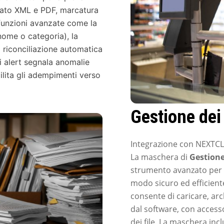
rmato XML e PDF, marcatura
 funzioni avanzate come la
nome o categoria), la
 riconciliazione automatica
di alert segnala anomalie
ilita gli adempimenti verso
Gestione de
Integrazione con NEXT
La maschera di
Gestione
strumento avanzato per o
modo sicuro ed efficiente
consente di caricare, ar
dal software, con accesso
dei file. La maschera incl