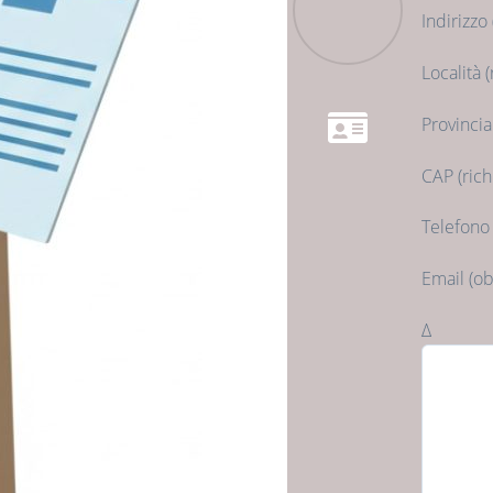
Indirizzo 
Località (
Provincia
CAP (rich
Telefono 
Email (ob
Δ