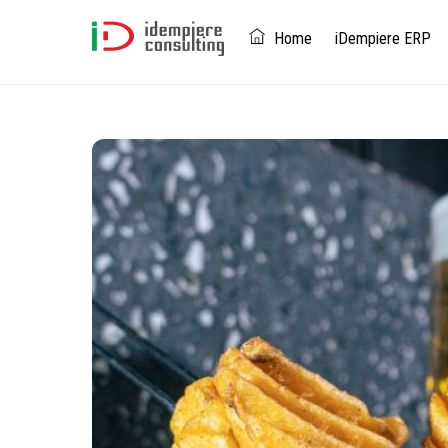
Skip
to
Home
iDempiere ERP
content