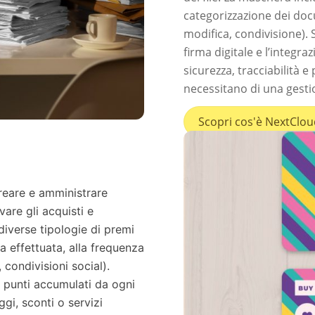
categorizzazione dei docu
modifica, condivisione). 
firma digitale e l’integr
sicurezza, tracciabilità e
necessitano di una gesti
Scopri cos'è NextClou
reare e amministrare
are gli acquisti e
 diverse tipologie di premi
sa effettuata, alla frequenza
 condivisioni social).
 i punti accumulati da ogni
gi, sconti o servizi