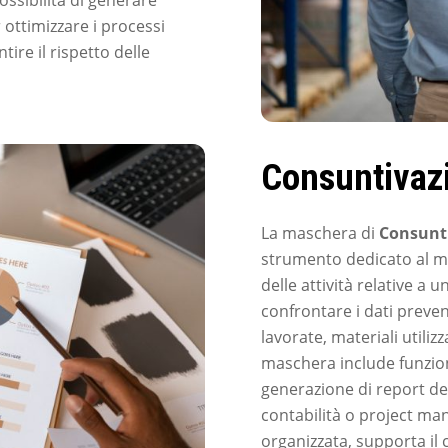
r ottimizzare i processi
tire il rispetto delle
Consuntiva
La maschera di
Consunt
strumento dedicato al mo
delle attività relative a
confrontare i dati prevent
lavorate, materiali utiliz
maschera include funziona
generazione di report det
contabilità o project ma
organizzata, supporta il c