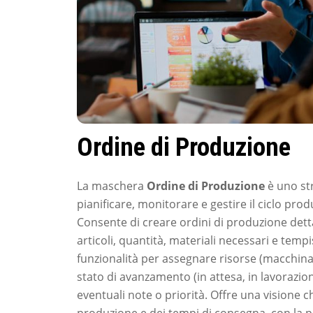
Ordine di Produzione
La maschera
Ordine di Produzione
è uno st
pianificare, monitorare e gestire il ciclo prod
Consente di creare ordini di produzione detta
articoli, quantità, materiali necessari e temp
funzionalità per assegnare risorse (macchinari
stato di avanzamento (in attesa, in lavorazio
eventuali note o priorità. Offre una visione ch
produzione e dei tempi di consegna, con la po