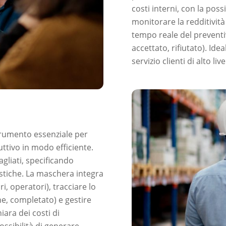
costi interni, con la possi
monitorare la redditività 
tempo reale del preventiv
accettato, rifiutato). Id
servizio clienti di alto live
rumento essenziale per
uttivo in modo efficiente.
gliati, specificando
istiche. La maschera integra
, operatori), tracciare lo
ne, completato) e gestire
iara dei costi di
ssibilità di generare