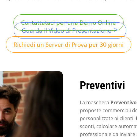
Contattataci per una Demo Online
Guarda il Video di Presentazione
Richiedi un Server di Prova per 30 giorni
Preventivi
La maschera
Preventivo
proposte commerciali dett
personalizzate ai clienti.
sconti, calcolare automa
professionale da inviare 