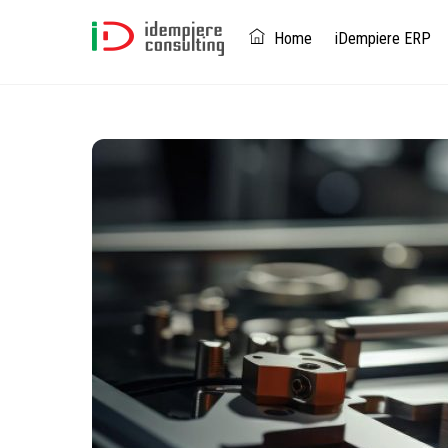
Skip
to
Home
iDempiere ERP
content