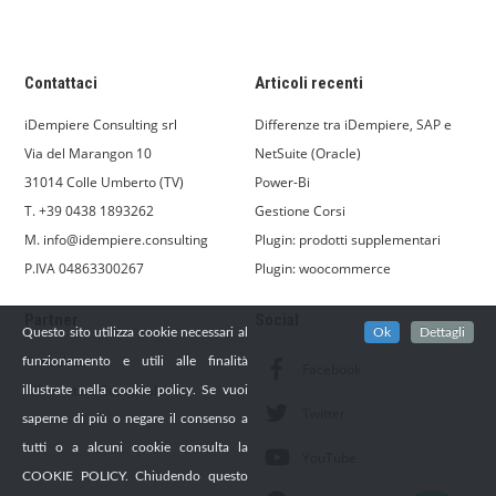
Contattaci
Articoli recenti
iDempiere Consulting srl
Differenze tra iDempiere, SAP e
Via del Marangon 10
NetSuite (Oracle)
31014 Colle Umberto (TV)
Power-Bi
T. +39 0438 1893262
Gestione Corsi
M. info@idempiere.consulting
Plugin: prodotti supplementari
P.IVA 04863300267
Plugin: woocommerce
Partner
Social
Questo sito utilizza cookie necessari al
Ok
Dettagli
Consulnet
funzionamento e utili alle finalità
Facebook
Informatica Gestionale
illustrate nella cookie policy. Se vuoi
Twitter
saperne di più o negare il consenso a
tutti o a alcuni cookie consulta la
YouTube
COOKIE POLICY. Chiudendo questo