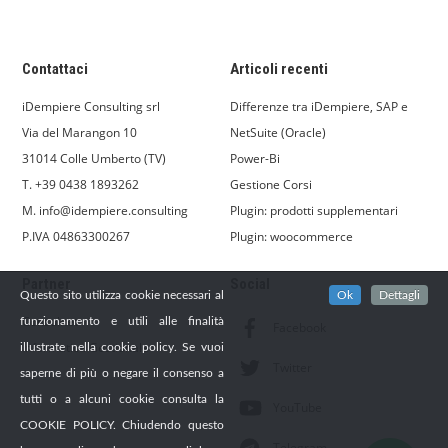
Contattaci
Articoli recenti
iDempiere Consulting srl
Differenze tra iDempiere, SAP e
Via del Marangon 10
NetSuite (Oracle)
31014 Colle Umberto (TV)
Power-Bi
T. +39 0438 1893262
Gestione Corsi
M. info@idempiere.consulting
Plugin: prodotti supplementari
P.IVA 04863300267
Plugin: woocommerce
Partner
Social
Questo sito utilizza cookie necessari al
Ok
Dettagli
Consulnet
funzionamento e utili alle finalità
Facebook
Informatica Gestionale
illustrate nella cookie policy. Se vuoi
Twitter
saperne di più o negare il consenso a
tutti o a alcuni cookie consulta la
YouTube
COOKIE POLICY. Chiudendo questo
Telegram