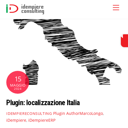
Skip
Men
to
content
15
MAGGIO
2024
Plugin: localizzazione Italia
Plugin
AuthorMarcoLongo
,
IDEMPIERECONSULTING
iDempiere
,
iDempiereERP