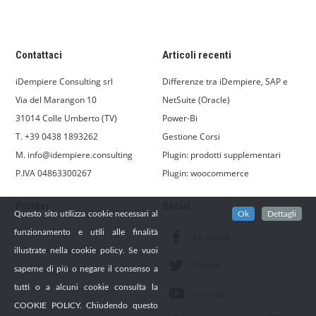
Contattaci
Articoli recenti
iDempiere Consulting srl
Differenze tra iDempiere, SAP e
Via del Marangon 10
NetSuite (Oracle)
31014 Colle Umberto (TV)
Power-Bi
T. +39 0438 1893262
Gestione Corsi
M. info@idempiere.consulting
Plugin: prodotti supplementari
P.IVA 04863300267
Plugin: woocommerce
Partner
Social
Questo sito utilizza cookie necessari al
Ok
Dettagli
Consulnet
funzionamento e utili alle finalità
Facebook
Informatica Gestionale
illustrate nella cookie policy. Se vuoi
Twitter
saperne di più o negare il consenso a
tutti o a alcuni cookie consulta la
YouTube
COOKIE POLICY. Chiudendo questo