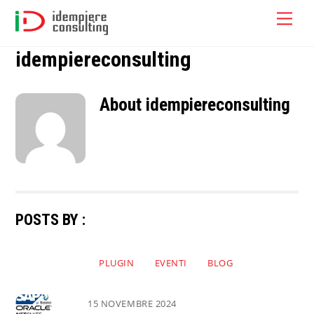
Skip
Men
to
content
idempiereconsulting
About
idempiereconsulting
POSTS BY :
PLUGIN
EVENTI
BLOG
15 NOVEMBRE 2024