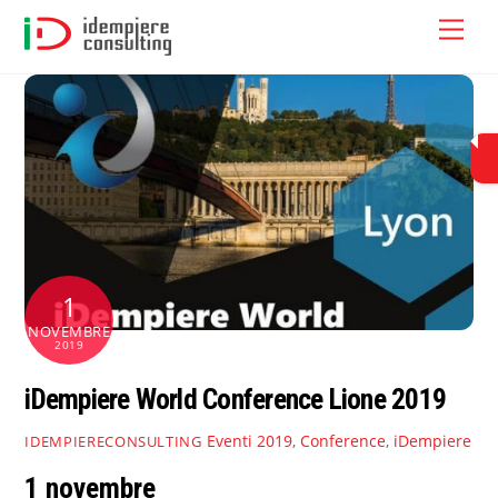
Skip
Men
to
content
1
NOVEMBRE
2019
iDempiere World Conference Lione 2019
Eventi
2019
,
Conference
,
iDempiere
IDEMPIERECONSULTING
1 novembre