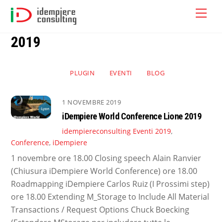
Skip
Men
to
content
2019
PLUGIN
EVENTI
BLOG
1 NOVEMBRE 2019
iDempiere World Conference Lione 2019
idempiereconsulting
Eventi
2019
,
Conference
,
iDempiere
1 novembre ore 18.00 Closing speech Alain Ranvier
(Chiusura iDempiere World Conference) ore 18.00
Roadmapping iDempiere Carlos Ruiz (I Prossimi step)
ore 18.00 Extending M_Storage to Include All Material
Transactions / Request Options Chuck Boecking