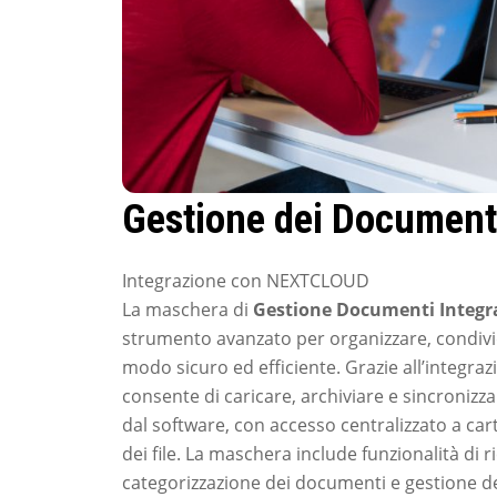
Gestione dei Documen
Integrazione con NEXTCLOUD
La maschera di
Gestione Documenti Integr
strumento avanzato per organizzare, condivid
modo sicuro ed efficiente. Grazie all’integra
consente di caricare, archiviare e sincroniz
dal software, con accesso centralizzato a cart
dei file. La maschera include funzionalità di r
categorizzazione dei documenti e gestione del