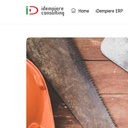
Skip
to
Home
iDempiere ERP
content