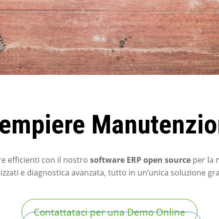
Dempiere Manutenzio
e efficienti con il nostro
software ERP open source
per la 
zati e diagnostica avanzata, tutto in un’unica soluzione grat
Contattataci per una Demo Online